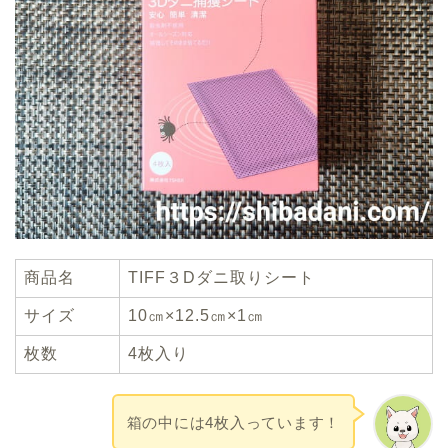
商品名
TIFF３Dダニ取りシート
サイズ
10㎝×12.5㎝×1㎝
枚数
4枚入り
箱の中には4枚入っています！