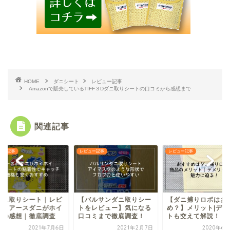
HOME
ダニシート
レビュー記事
Amazonで販売しているTIFF３Dダニ取りシートの口コミから感想まで
関連記事
レビュー記事
レビュー記事
ート｜レビ
【バルサンダニ取りシー
【ダニ捕りロボはおすす
ダニがホイ
トをレビュー】気になる
め？】メリット|デメリッ
徹底調査
口コミまで徹底調査！
トも交えて解説！
2021年7月6日
2021年2月7日
2020年6月20日